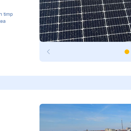
n timp
tea