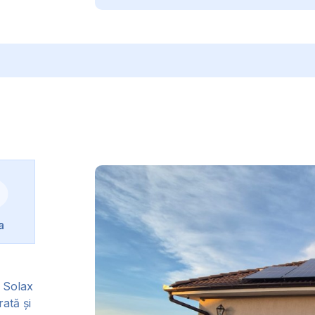
a
m Solax
rată și