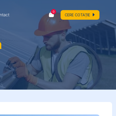
0
ntact
CERE COTAȚIE
n