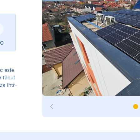
RO
ic este
a făcut
za într-