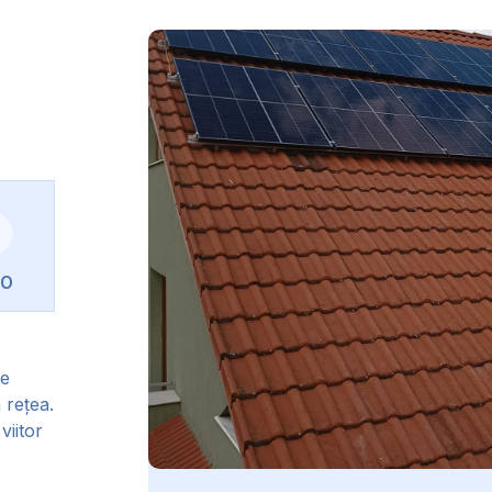
RO
de
 rețea.
viitor