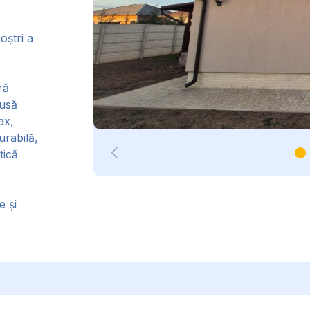
oștri a
ră
dusă
ax,
urabilă,
tică
e și