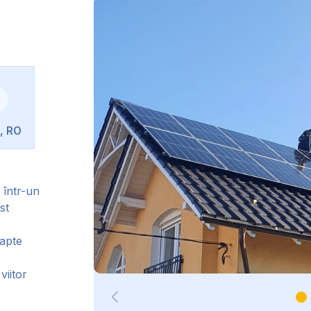
, RO
 într-un
st
oapte
viitor