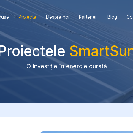
duse
Proiecte
Despre noi
Parteneri
Blog
Co
Proiectele
SmartSu
O investiție în energie curată